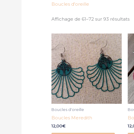
Boucles d'oreille
Affichage de 61–72 sur 93 résultats
Boucles d'oreille
Bou
Boucles Meredith
Bo
12,00
€
12