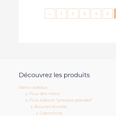
←
1
2
3
4
5
Découvrez les produits
Idées cadeaux
Pour dire merci
Pour Ados et "presque grandes"
Boucles d'oreille
Cabochons