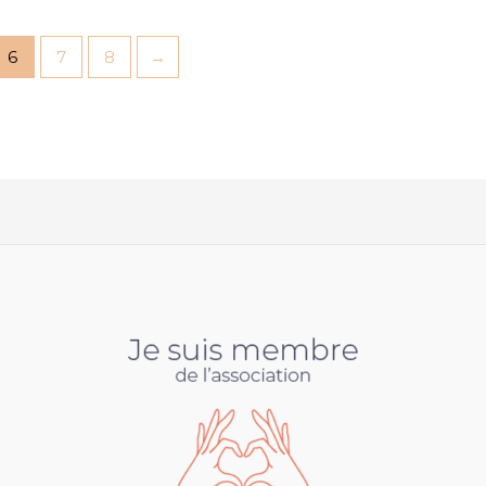
6
7
8
→