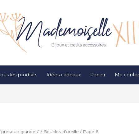
ous les produits
Idées cadeaux
Panier
Me contac
"presque grandes"
/
Boucles d'oreille
/ Page 6