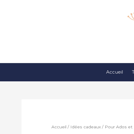
Aller
au
contenu
Accueil
T
Accueil
/
Idées cadeaux
/
Pour Ados et 