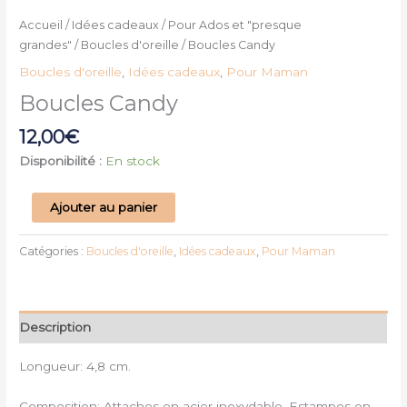
Accueil
/
Idées cadeaux
/
Pour Ados et "presque
grandes"
/
Boucles d'oreille
/ Boucles Candy
Boucles d'oreille
,
Idées cadeaux
,
Pour Maman
Boucles Candy
12,00
€
Disponibilité :
En stock
Ajouter au panier
Catégories :
Boucles d'oreille
,
Idées cadeaux
,
Pour Maman
Description
Longueur: 4,8 cm.
Composition: Attaches en acier inoxydable. Estampes en