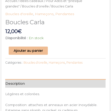
Accueil
/
Idées cadeaux
/
Pour Ados et "presque
grandes"
/
Boucles d'oreille
/ Boucles Carla
Boucles d'oreille
,
Hameçons
,
Pendantes
Boucles Carla
12,00
€
Disponibilité :
En stock
Ajouter au panier
Catégories :
Boucles d'oreille
,
Hameçons
,
Pendantes
Description
Légères et colorées.
Composition: attaches et anneaux en acier inoxydable.
Estampe sans plomb, ni nickel, ni cadmium.