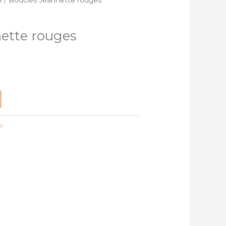
e
/ Boucles Jeannette rouges
ette rouges
le