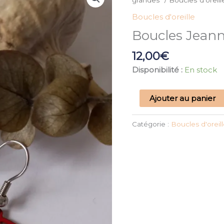
grandes"
/
Boucles d'oreill
Boucles
Boucles d'oreille
Jeannette
Boucles Jeann
rouges
12,00
€
Disponibilité :
En stock
Ajouter au panier
Catégorie :
Boucles d'oreil