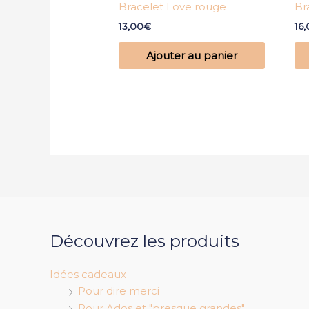
Bracelet Love rouge
Br
13,00
€
16
Ajouter au panier
Découvrez les produits
Idées cadeaux
Pour dire merci
Pour Ados et "presque grandes"