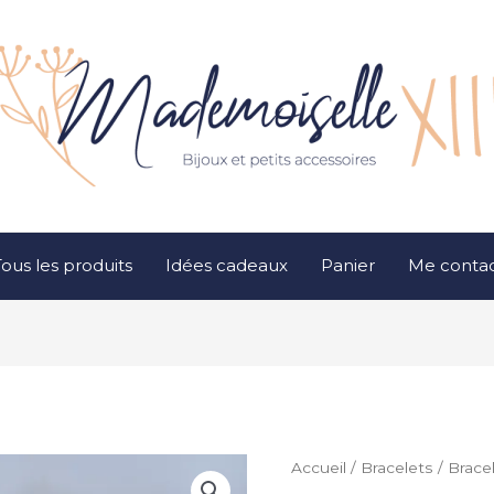
ous les produits
Idées cadeaux
Panier
Me contac
Accueil
/
Bracelets
/ Brace