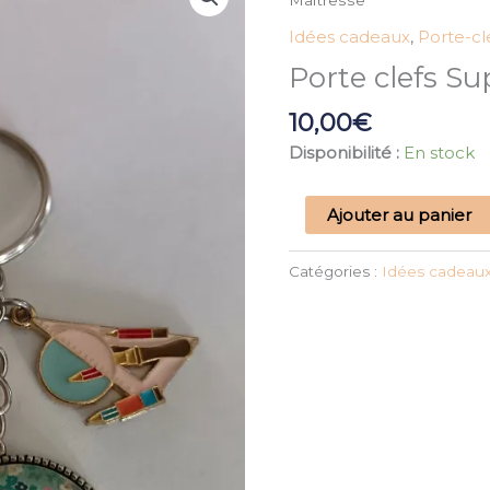
Maîtresse
Porte
Idées cadeaux
,
Porte-cl
clefs
Porte clefs Su
Super
Maîtresse
10,00
€
Disponibilité :
En stock
Ajouter au panier
Catégories :
Idées cadeau