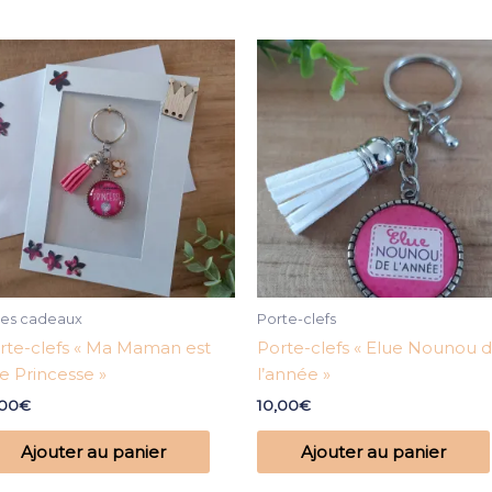
ées cadeaux
Porte-clefs
rte-clefs « Ma Maman est
Porte-clefs « Elue Nounou 
e Princesse »
l’année »
,00
€
10,00
€
Ajouter au panier
Ajouter au panier