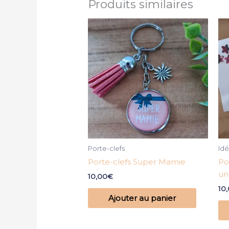
Produits similaires
Porte-clefs
Id
Porte-clefs Super Mamie
Po
un
10,00
€
10
Ajouter au panier