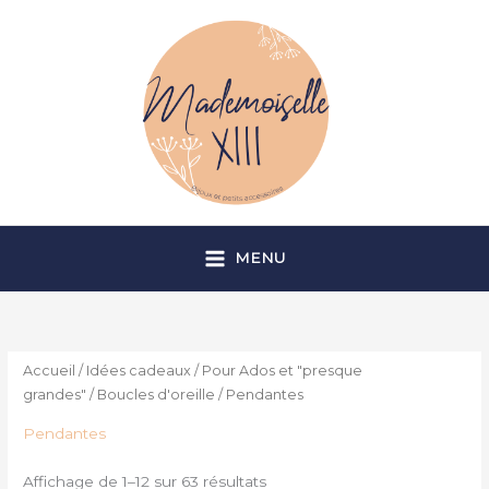
Aller
au
contenu
MENU
Accueil
/
Idées cadeaux
/
Pour Ados et "presque
grandes"
/
Boucles d'oreille
/ Pendantes
Pendantes
Affichage de 1–12 sur 63 résultats