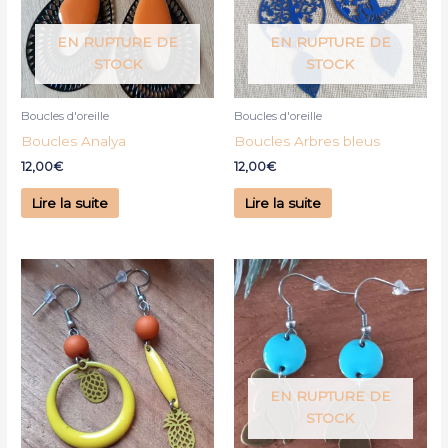
EN RUPTURE DE
EN RUPTURE DE
STOCK
STOCK
Boucles d'oreille
Boucles d'oreille
Boucles Analya
Boucles Arbres bleus
12,00
€
12,00
€
Lire la suite
Lire la suite
EN RUPTURE DE
STOCK